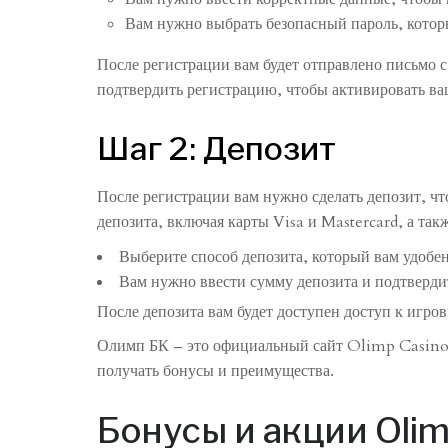
Вам нужно выбрать безопасный пароль, которы
После регистрации вам будет отправлено письмо 
подтвердить регистрацию, чтобы активировать ва
Шаг 2: Депозит
После регистрации вам нужно сделать депозит, чт
депозита, включая карты Visa и Mastercard, а так
Выберите способ депозита, который вам удобен
Вам нужно ввести сумму депозита и подтверди
После депозита вам будет доступен доступ к игров
Олимп БК – это официальный сайт Olimp Casino, 
получать бонусы и преимущества.
Бонусы и акции Olim