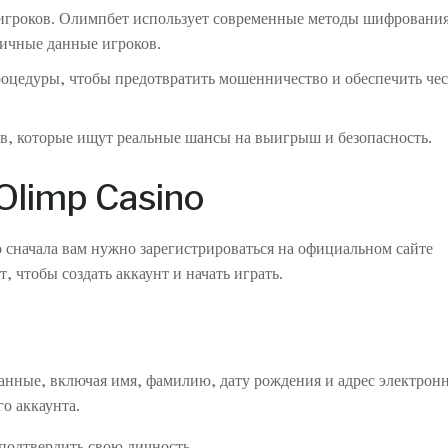
 игроков. Олимпбет использует современные методы шифрования
личные данные игроков.
роцедуры, чтобы предотвратить мошенничество и обеспечить чес
ов, которые ищут реальные шансы на выигрыш и безопасность.
Olimp Casino
 сначала вам нужно зарегистрироваться на официальном сайте
, чтобы создать аккаунт и начать играть.
анные, включая имя, фамилию, дату рождения и адрес электрон
о аккаунта.
подтвердить свою личность.