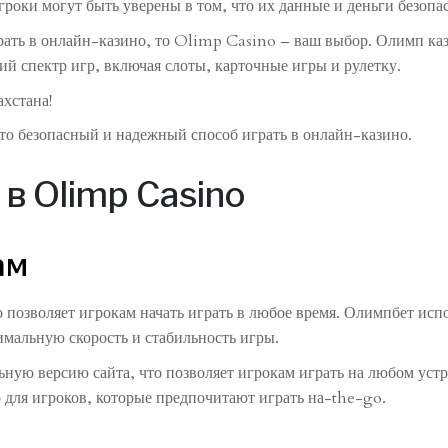
гроки могут быть уверены в том, что их данные и деньги безопа
рать в онлайн-казино, то Olimp Casino – ваш выбор. Олимп ка
й спектр игр, включая слоты, карточные игры и рулетку.
хстана!
то безопасный и надежный способ играть в онлайн-казино.
в Olimp Casino
ам
 позволяет игрокам начать играть в любое время. Олимпбет исп
имальную скорость и стабильность игры.
ную версию сайта, что позволяет игрокам играть на любом устр
о для игроков, которые предпочитают играть на-the-go.