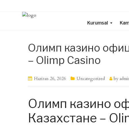
Kurumsal
Kam
Олимп казино офиц
– Olimp Casino
Haziran 26, 2026
Uncategorized
by
admi
Олимп казино оф
Казахстане – Oli