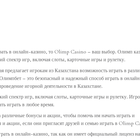
рать в онлайн-казино, то Olimp Casino – ваш выбор. Олимп ка
й спектр игр, включая слоты, карточные игры и рулетку.
я предлагает игрокам из Казахстана возможность играть в разл
 Олимпбет – это безопасный и надежный способ играть в онлайн
проведение игорной деятельности в Казахстане.
кий спектр игр, включая слоты, карточные игры и рулетку. Игр
ать играть в любое время.
 различные бонусы и акции, чтобы помочь им начать играть и
 и акции, если они пригласят друзей и семью играть в Olimp C
рать в онлайн-казино, так как он имеет официальный лиценз на