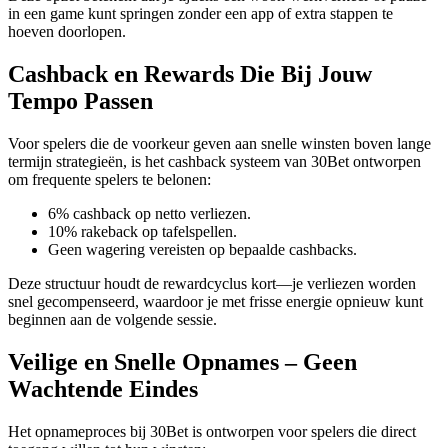
in een game kunt springen zonder een app of extra stappen te
hoeven doorlopen.
Cashback en Rewards Die Bij Jouw
Tempo Passen
Voor spelers die de voorkeur geven aan snelle winsten boven lange
termijn strategieën, is het cashback systeem van 30Bet ontworpen
om frequente spelers te belonen:
6% cashback op netto verliezen.
10% rakeback op tafelspellen.
Geen wagering vereisten op bepaalde cashbacks.
Deze structuur houdt de rewardcyclus kort—je verliezen worden
snel gecompenseerd, waardoor je met frisse energie opnieuw kunt
beginnen aan de volgende sessie.
Veilige en Snelle Opnames – Geen
Wachtende Eindes
Het opnameproces bij 30Bet is ontworpen voor spelers die direct