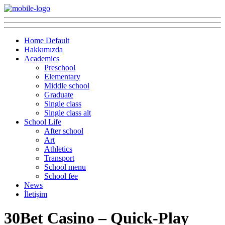
Home Default
Hakkımızda
Academics
Preschool
Elementary
Middle school
Graduate
Single class
Single class alt
School Life
After school
Art
Athletics
Transport
School menu
School fee
News
İletişim
30Bet Casino – Quick‑Play