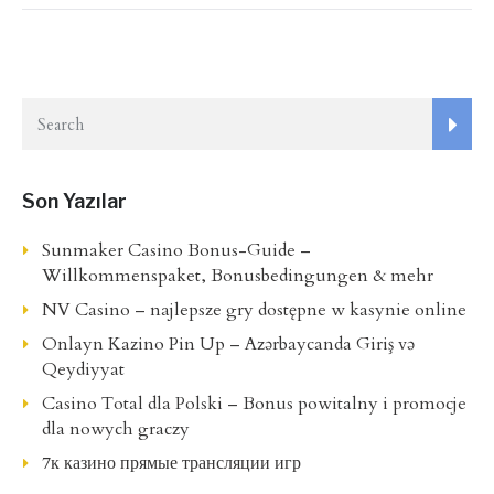
Son Yazılar
Sunmaker Casino Bonus-Guide –
Willkommenspaket, Bonusbedingungen & mehr
NV Casino – najlepsze gry dostępne w kasynie online
Onlayn Kazino Pin Up – Azərbaycanda Giriş və
Qeydiyyat
Casino Total dla Polski – Bonus powitalny i promocje
dla nowych graczy
7к казино прямые трансляции игр