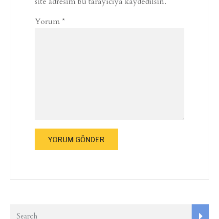
site adresim bu tarayıcıya kaydedilsin.
Yorum
*