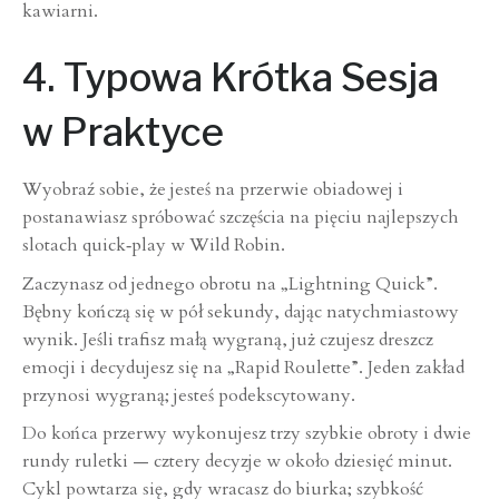
kawiarni.
4. Typowa Krótka Sesja
w Praktyce
Wyobraź sobie, że jesteś na przerwie obiadowej i
postanawiasz spróbować szczęścia na pięciu najlepszych
slotach quick‑play w Wild Robin.
Zaczynasz od jednego obrotu na „Lightning Quick”.
Bębny kończą się w pół sekundy, dając natychmiastowy
wynik. Jeśli trafisz małą wygraną, już czujesz dreszcz
emocji i decydujesz się na „Rapid Roulette”. Jeden zakład
przynosi wygraną; jesteś podekscytowany.
Do końca przerwy wykonujesz trzy szybkie obroty i dwie
rundy ruletki — cztery decyzje w około dziesięć minut.
Cykl powtarza się, gdy wracasz do biurka; szybkość