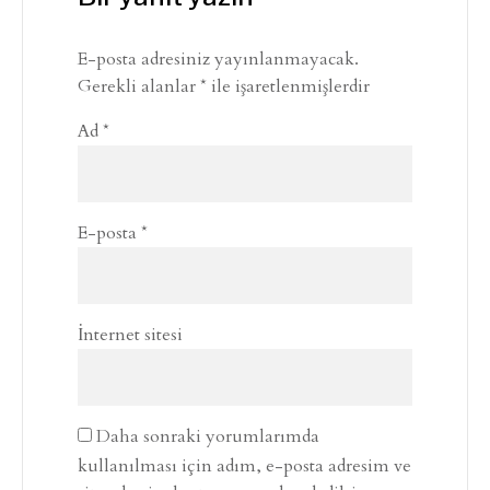
E-posta adresiniz yayınlanmayacak.
Gerekli alanlar
*
ile işaretlenmişlerdir
Ad
*
E-posta
*
İnternet sitesi
Daha sonraki yorumlarımda
kullanılması için adım, e-posta adresim ve