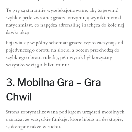
Te gry są starannie wyselekcjonowane, aby zapewnić
szybkie pętle zwrotne; gracze otrzymują wyniki niemal
natychmiast, co napędza adrenalinę i zachęca do kolejnej
dawki akcji.
Pojawia się wspólny schemat: gracze często zaczynają od
pojedynczego obrotu na slocie, a potem przechodzą do
szybkiego obrotu ruletką, jeśli wynik był korzystny —
wszystko w ciągu kilku minut.
3. Mobilna Gra – Gra
Chwil
Strona zoptymalizowana pod kątem urządzeń mobilnych
oznacza, że wszystkie funkcje, które lubisz na desktopie,
są dostępne także w ruchu.