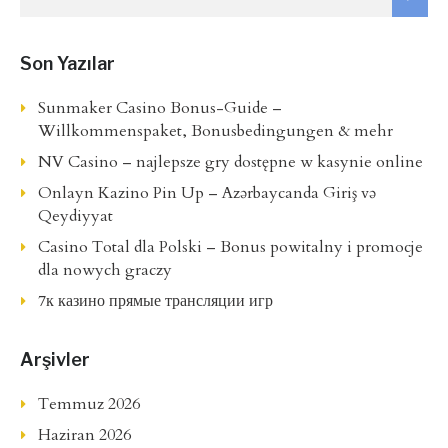
Son Yazılar
Sunmaker Casino Bonus-Guide –
Willkommenspaket, Bonusbedingungen & mehr
NV Casino – najlepsze gry dostępne w kasynie online
Onlayn Kazino Pin Up – Azərbaycanda Giriş və
Qeydiyyat
Casino Total dla Polski – Bonus powitalny i promocje
dla nowych graczy
7к казино прямые трансляции игр
Arşivler
Temmuz 2026
Haziran 2026