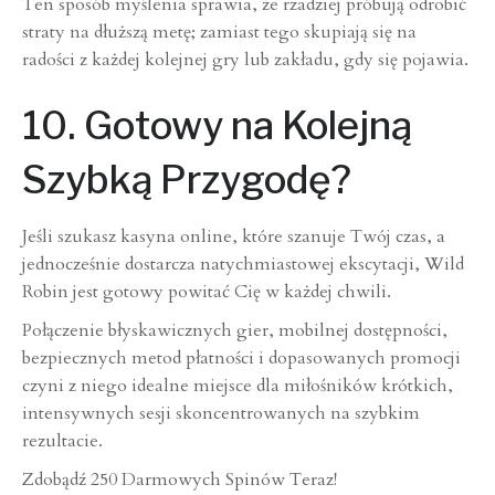
Ten sposób myślenia sprawia, że rzadziej próbują odrobić
straty na dłuższą metę; zamiast tego skupiają się na
radości z każdej kolejnej gry lub zakładu, gdy się pojawia.
10. Gotowy na Kolejną
Szybką Przygodę?
Jeśli szukasz kasyna online, które szanuje Twój czas, a
jednocześnie dostarcza natychmiastowej ekscytacji, Wild
Robin jest gotowy powitać Cię w każdej chwili.
Połączenie błyskawicznych gier, mobilnej dostępności,
bezpiecznych metod płatności i dopasowanych promocji
czyni z niego idealne miejsce dla miłośników krótkich,
intensywnych sesji skoncentrowanych na szybkim
rezultacie.
Zdobądź 250 Darmowych Spinów Teraz!