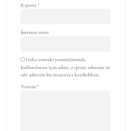
E-posta
*
İnternet sitesi
Daha sonraki yorumlarımda
kullanılması için adım, e-posta adresim ve
site adresim bu tarayıcıya kaydedilsin.
Yorum
*