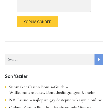
Son Yazılar
Sunmaker Casino Bonus-Guide –
Willkommenspaket, Bonusbedingungen & mehr
NV Casino – najlepsze gry dostępne w kasynie online
Onlayn Kazino Pin Up – Azərbaycanda Giriş və