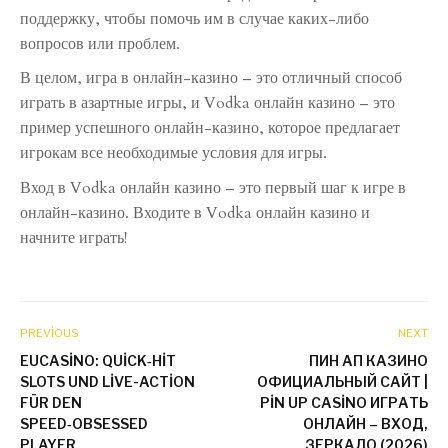
поддержку, чтобы помочь им в случае каких-либо
вопросов или проблем.
В целом, игра в онлайн-казино – это отличный способ
играть в азартные игры, и Vodka онлайн казино – это
пример успешного онлайн-казино, которое предлагает
игрокам все необходимые условия для игры.
Вход в Vodka онлайн казино – это первый шаг к игре в
онлайн-казино. Входите в Vodka онлайн казино и
начните играть!
PREVIOUS
NEXT
EUCASINO: QUICK‑HIT
ПИН АП КАЗИНО
SLOTS UND LIVE-ACTION
ОФИЦИАЛЬНЫЙ САЙТ |
FÜR DEN
PIN UP CASINO ИГРАТЬ
SPEED‑OBSESSED
ОНЛАЙН – ВХОД,
PLAYER
ЗЕРКАЛО (2026)