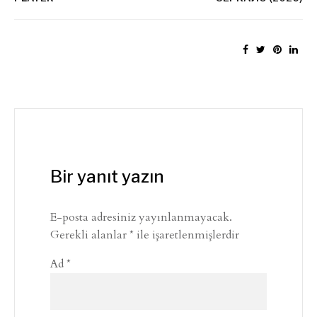
Bir yanıt yazın
E-posta adresiniz yayınlanmayacak.
Gerekli alanlar
*
ile işaretlenmişlerdir
Ad
*